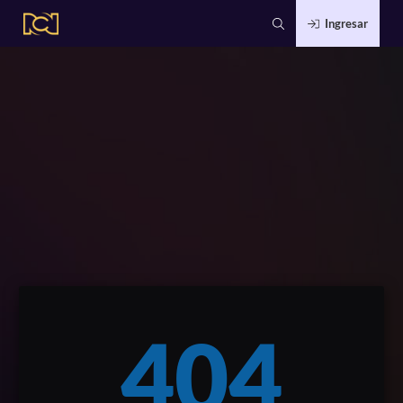
Ingresar
404