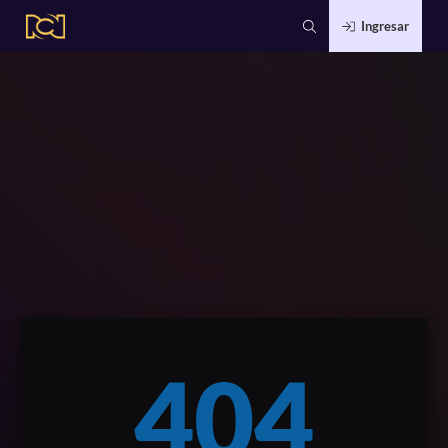
Ingresar
404