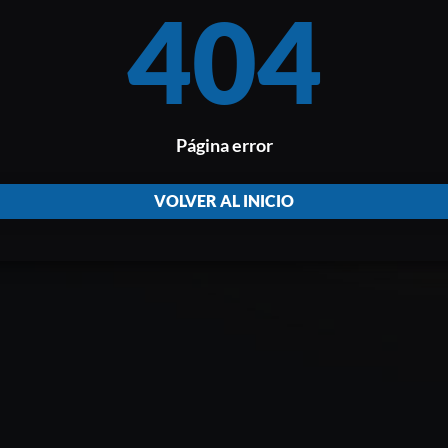
404
Página error
VOLVER AL INICIO