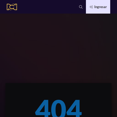
Ingresar
404