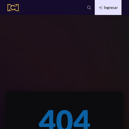
Ingresar
404