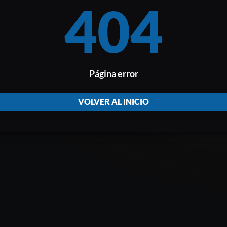
404
Página error
VOLVER AL INICIO