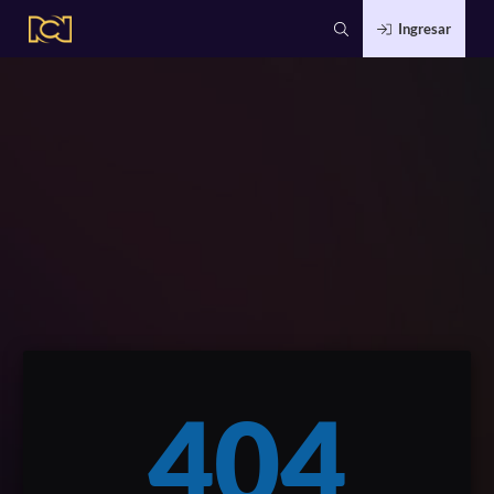
Ingresar
404