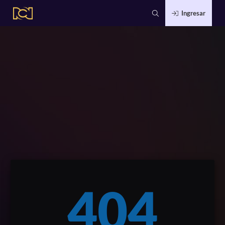
Ingresar
404