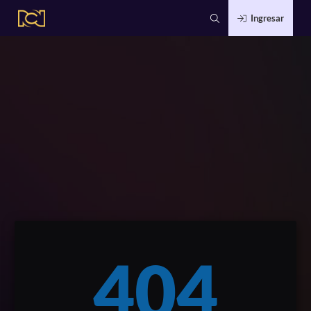
Ingresar
404