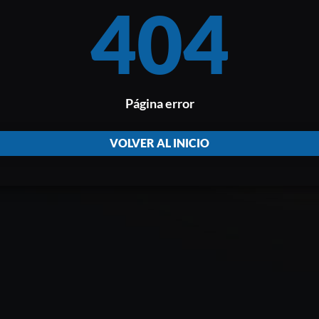
404
Página error
VOLVER AL INICIO