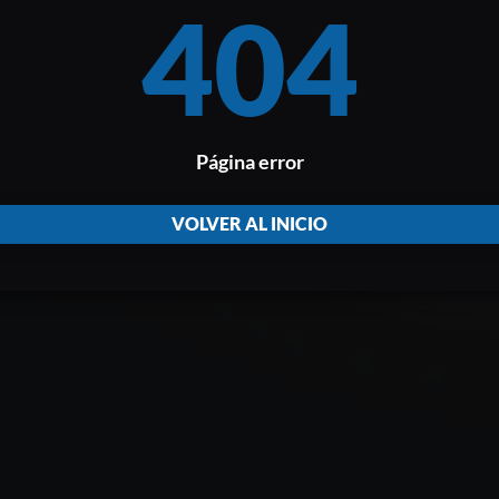
404
Página error
VOLVER AL INICIO