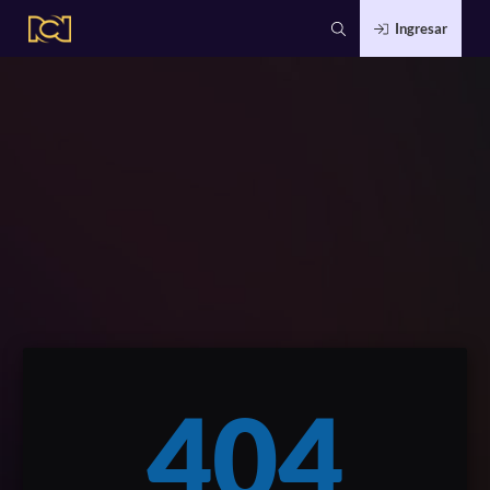
Ingresar
404