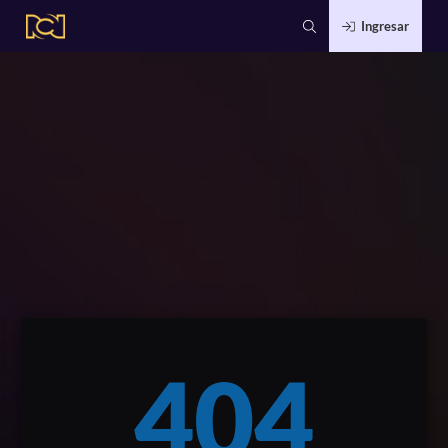
Ingresar
404