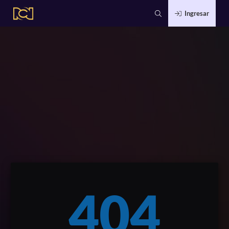
Ingresar
404