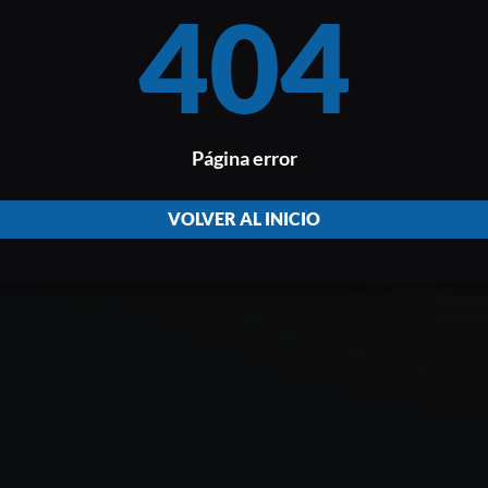
404
Página error
VOLVER AL INICIO