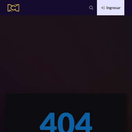
Ingresar
404