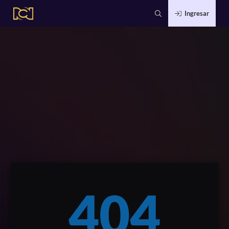
Ingresar
404