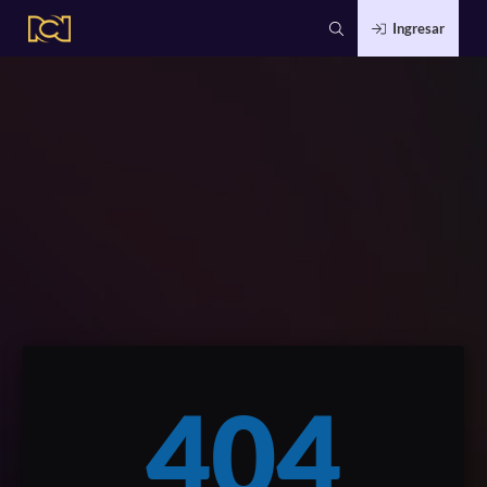
Ingresar
404