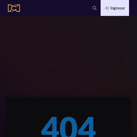
Ingresar
404