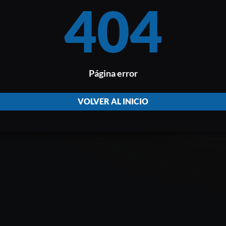
404
Página error
VOLVER AL INICIO