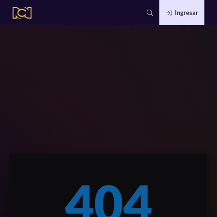
Ingresar
404