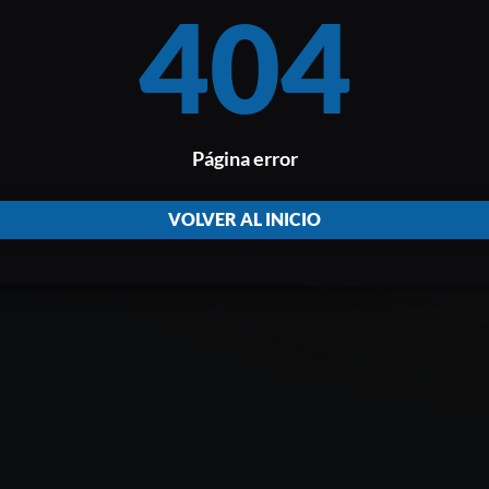
404
Página error
VOLVER AL INICIO