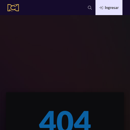
Ingresar
404