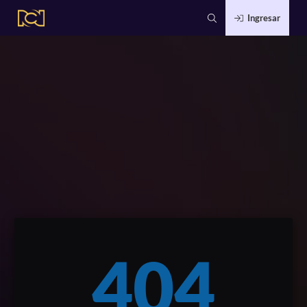
Ingresar
404