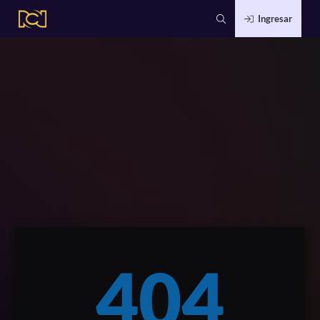
Ingresar
404