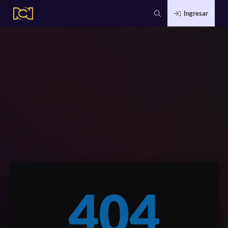
Ingresar
404