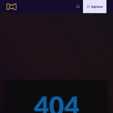
Ingresar
404