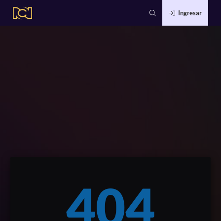
Ingresar
404