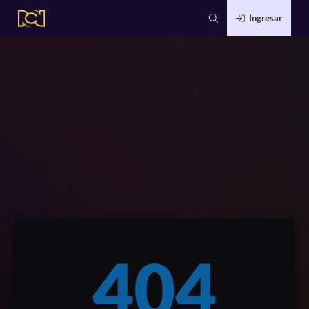
Ingresar
404