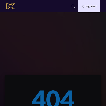
Ingresar
404