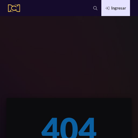
Ingresar
404