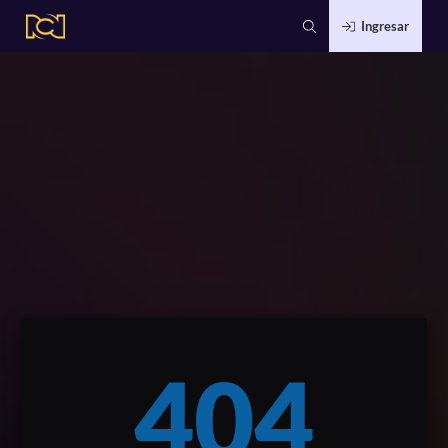
Ingresar
404