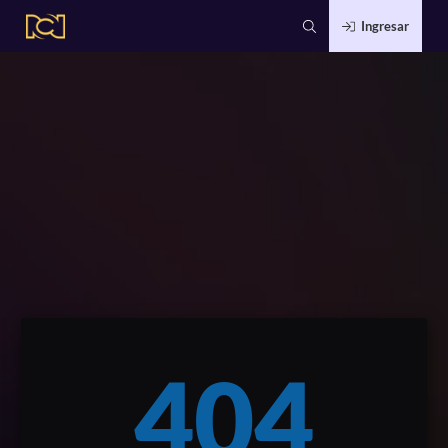
Ingresar
404