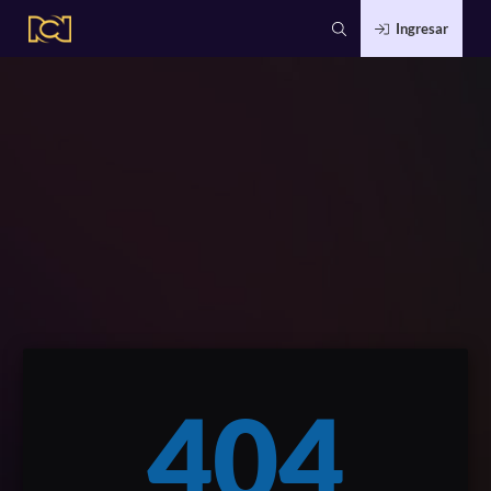
Ingresar
404