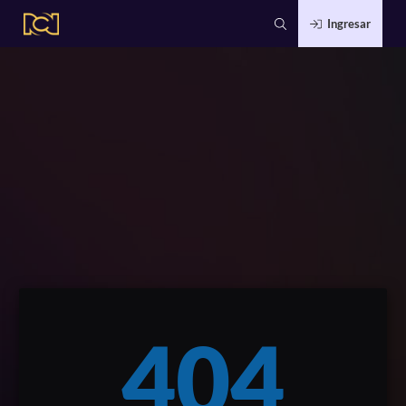
Ingresar
404