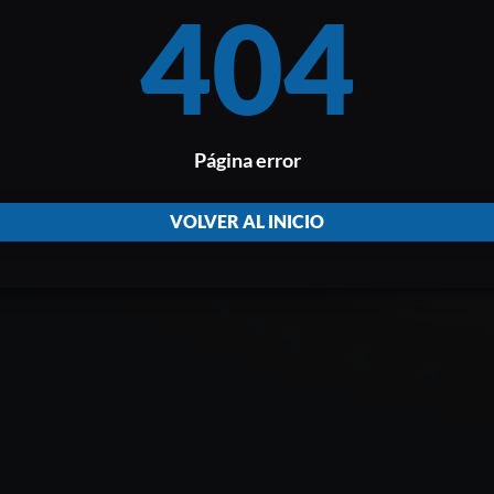
404
Página error
VOLVER AL INICIO