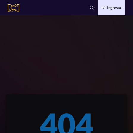
Ingresar
404