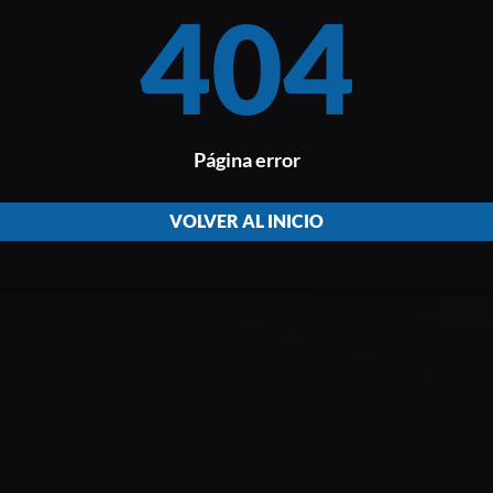
404
Página error
VOLVER AL INICIO