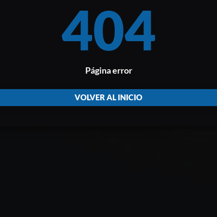
404
Página error
VOLVER AL INICIO