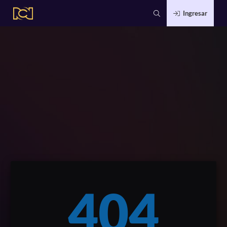
Ingresar
404