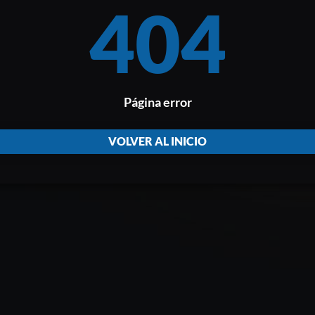
404
Página error
VOLVER AL INICIO