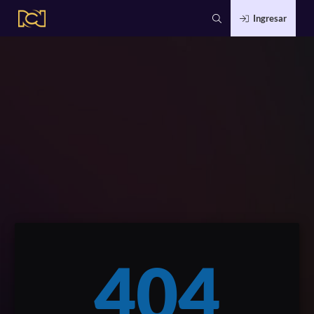
Ingresar
404