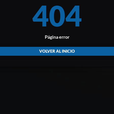
404
Página error
VOLVER AL INICIO