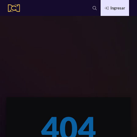
Ingresar
404