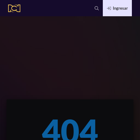
Ingresar
404