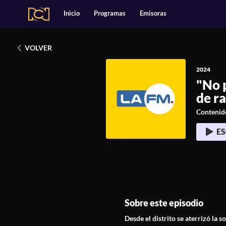
Alianzas
Catálogo
Inicio
Programas
Emisoras
Deportes
2024
Entretenimiento
Estilo de Vida
"No podemos conformarnos con los arre
Música
Noticias
VOLVER
Podcasts Exclusivos
Tecnología
2024
"No 
de ra
Contenid
E
Sobre este episodio
Desde el distrito se aterrizó la 