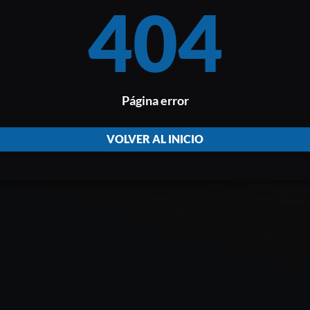
404
Página error
VOLVER AL INICIO