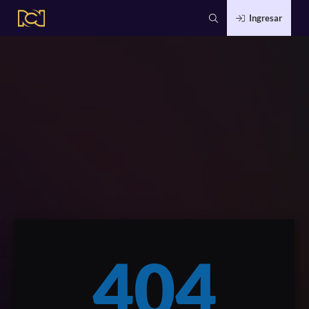
Ingresar
404