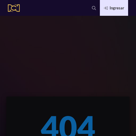
Ingresar
404