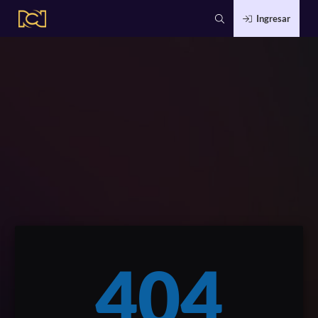
Ingresar
404